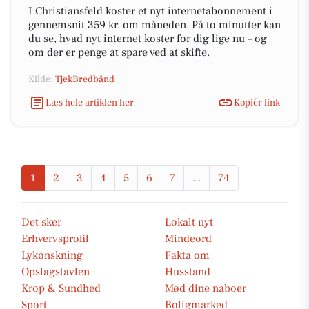
I Christiansfeld koster et nyt internetabonnement i
gennemsnit 359 kr. om måneden. På to minutter kan
du se, hvad nyt internet koster for dig lige nu – og
om der er penge at spare ved at skifte.
Kilde:
TjekBredbånd
Læs hele artiklen her
Kopiér link
1
2
3
4
5
6
7
...
74
Det sker
Lokalt nyt
Erhvervsprofil
Mindeord
Lykønskning
Fakta om
Opslagstavlen
Husstand
Krop & Sundhed
Mød dine naboer
Sport
Boligmarked