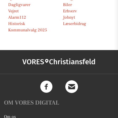
Dagligvarer
Biler
Vejret
Erhverv
Alarm112
Jobnyt
Historisk
Læserbidrag
Kommunalvalg 2025
VORES
Christiansfeld
OM VORES DIGITAL
Om os