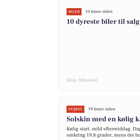
10 timer siden
BILER
10 dyreste biler til s
Kilde: Bilhandel
19 timer siden
VEJRET
Solskin med en kølig k
Kølig start, mild eftermiddag. D
omkring 19,8 grader, mens det hol