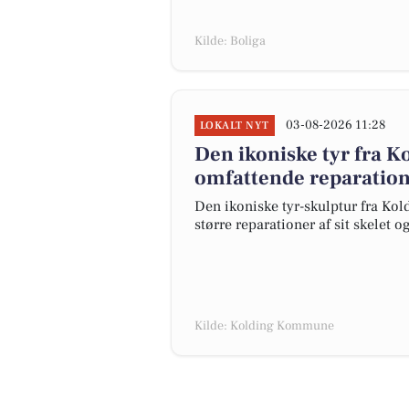
Kilde: Boliga
03-08-2026 11:28
LOKALT NYT
Den ikoniske tyr fra K
omfattende reparatione
Den ikoniske tyr-skulptur fra Koldi
større reparationer af sit skelet o
Kilde: Kolding Kommune