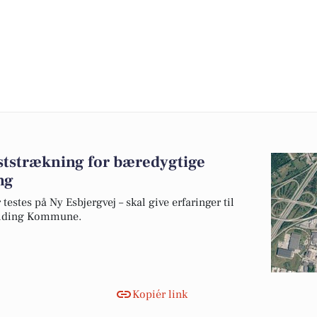
eststrækning for bæredygtige
ng
testes på Ny Esbjergvej – skal give erfaringer til
olding Kommune.
Kopiér link