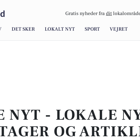
ld
Gratis nyheder fra
dit
lokalområde
V
DET SKER
LOKALT NYT
SPORT
VEJRET
E NYT - LOKALE N
TAGER OG ARTIKL