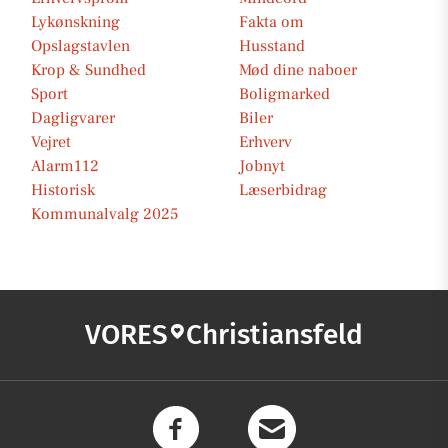
Lykønskning
Fakta om
Opslagstavlen
Husstand
Krop & Sundhed
Mød dine naboer
Sport
Boligmarked
Dagligvarer
Biler
Vejret
Erhverv
Alarm112
Jobnyt
Historisk
Læserbidrag
Kommunalvalg 2025
VORES
Christiansfeld