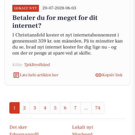
20-07-2026 06:03
LOKALT NYT
Betaler du for meget for dit
internet?
I Christiansfeld koster et nyt internetabonnement i
gennemsnit 359 kr. om måneden. På to minutter kan
du se, hvad nyt internet koster for dig lige nu – og
om der er penge at spare ved at skifte.
Kilde:
TjekBredbånd
Læs hele artiklen her
Kopiér link
1
2
3
4
5
6
7
...
74
Det sker
Lokalt nyt
Erhvervsprofil
Mindeord