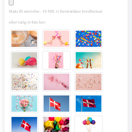
Maks fil størrelse : 10 MB, vi foretrækker bredformat
eller vælg et foto her: