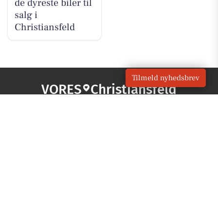
de dyreste biler til
salg i
Christiansfeld
Tilmeld nyhedsbrev
VORES
Christiansfeld
OM VORES DIGITAL
Om os
For annoncører