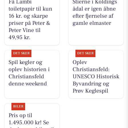
Få Lambi
Stierne i Koldings
toiletpapir til kun
ådal er igen åbne
16 kr. og skarpe
efter fjernelse af
priser på Peter &
gamle elmaster
Peter Vine til
49,95 kr.
DET SKER
DET SKER
Spil kegler og
Oplev
oplev historien i
Christiansfeld:
Christiansfeld
UNESCO Historisk
denne weekend
Byvandring og
Prøv Keglespil
BILER
Pris op til
1.495.000 kr! Se