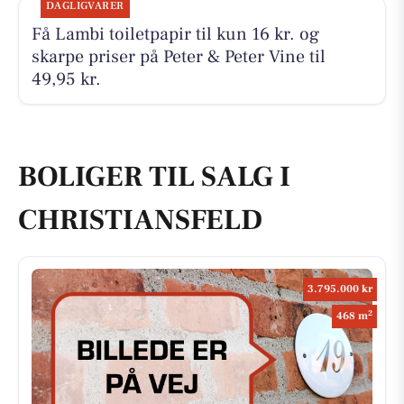
DAGLIGVARER
Få Lambi toiletpapir til kun 16 kr. og
skarpe priser på Peter & Peter Vine til
49,95 kr.
BOLIGER TIL SALG I
CHRISTIANSFELD
3.795.000 kr
2
468 m