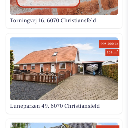
Torningvej 16, 6070 Christiansfeld
998.000 kr
2
154 m
Luneparken 49, 6070 Christiansfeld