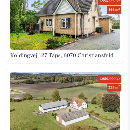
1.995.000 kr
2
144 m
Koldingvej 127 Taps, 6070 Christiansfeld
1.650.000 kr
2
225 m