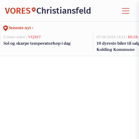
VORES
Christiansfeld
Seneste nyt ›
2 timer siden |
VEJRET
07-08-2026 14:15 |
BILER
Sol og skarpe temperaturhop i dag
10 dyreste biler til sa
Kolding Kommune