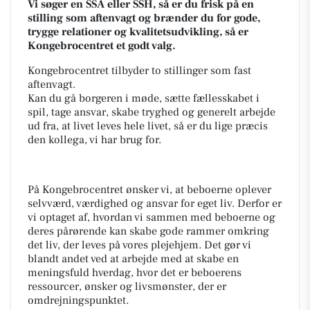
Vi søger en SSA eller SSH, så er du frisk på en
stilling som aftenvagt og brænder du for gode,
trygge relationer og kvalitetsudvikling, så er
Kongebrocentret et godt valg.
Kongebrocentret tilbyder to stillinger som fast
aftenvagt.
Kan du gå borgeren i møde, sætte fællesskabet i
spil, tage ansvar, skabe tryghed og generelt arbejde
ud fra
, at livet leves hele livet
, så er du lige præcis
den kollega, vi har brug for.
På Kongebrocentret ønsker vi, at beboerne oplever
selvværd, værdighed og ansvar for eget liv. Derfor er
vi optaget af, hvordan vi sammen med beboerne og
deres pårørende kan skabe gode rammer omkring
det liv, der leves på vores plejehjem. Det gør vi
blandt andet ved at arbejde med at skabe en
meningsfuld hverdag, hvor det er beboerens
ressourcer, ønsker og livsmønster, der er
omdrejningspunktet.