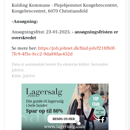
Kolding Kommune - Plejehjemmet Kongebrocentret,
Kongebrocentret, 6070 Christiansfeld
-Ansøgning:
Ansøgningsfrist: 23-01-2025;
- ansøgningsfristen er
overskredet
Se mere her:
https://job.jobnet.dk/find-job/f218fb0f-
7fc9-4f3e-8cc2-9da88fae452d
Data er automatisk hentet fra eksterne kilder, herunder
JobNet.
Kilde: JobNet