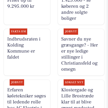
Priser op til
1.925.000 - se
9.295.000 kr
køberen og 2
andre solgte
boliger
FAKTA OM
JOBNYT
Indbrudsraten i
Savner du nye
Kolding
græsgange? - Her
Kommune er
er nye ledige
faldet
stillinger i
Christiansfeld og
omegn
JOBNYT
LOKALT NYT
Erfaren
Klostergade og
køletekniker søges
Lille Brostræde
til ledende rolle
klar til at blive
hos AG Electric i
grønt mødested