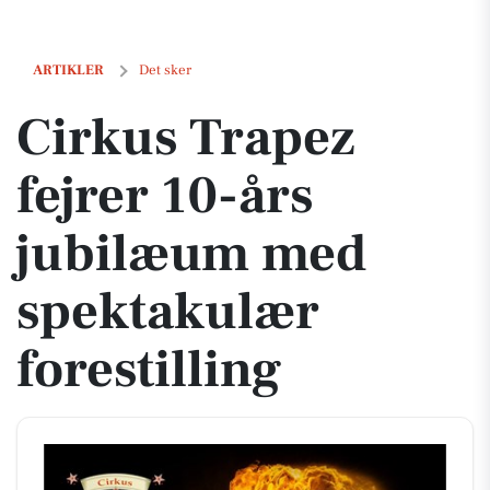
Cirkus Trapez fejrer 10-års jubilæum med spektakulær forestilling
ARTIKLER
Det sker
Cirkus Trapez
fejrer 10-års
jubilæum med
spektakulær
forestilling