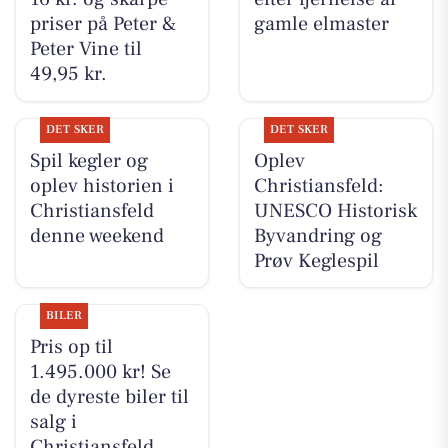
priser på Peter &
gamle elmaster
Peter Vine til
49,95 kr.
DET SKER
DET SKER
Spil kegler og
Oplev
oplev historien i
Christiansfeld:
Christiansfeld
UNESCO Historisk
denne weekend
Byvandring og
Prøv Keglespil
BILER
Pris op til
1.495.000 kr! Se
de dyreste biler til
salg i
Christiansfeld