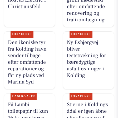
Christiansfeld
efter omfattende
renovering og
trafikomlægning
LOKALT NYT
LOKALT NYT
Den ikoniske tyr
Ny Esbjergvej
fra Kolding havn
bliver
vender tilbage
teststrækning for
efter omfattende
bæredygtige
reparationer og
asfaltløsninger i
får ny plads ved
Kolding
Marina Syd
DAGLIGVARER
LOKALT NYT
Få Lambi
Stierne i Koldings
toiletpapir til kun
ådal er igen åbne
16 kr. og skarpe
efter fjernelse af