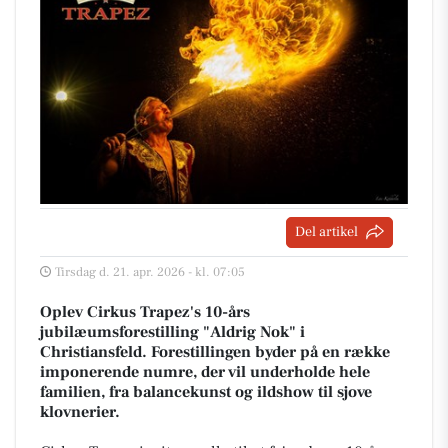
Del artikel
Tirsdag d. 21. apr. 2026 - kl. 07:05
Oplev Cirkus Trapez's 10-års
jubilæumsforestilling "Aldrig Nok" i
Christiansfeld. Forestillingen byder på en række
imponerende numre, der vil underholde hele
familien, fra balancekunst og ildshow til sjove
klovnerier.