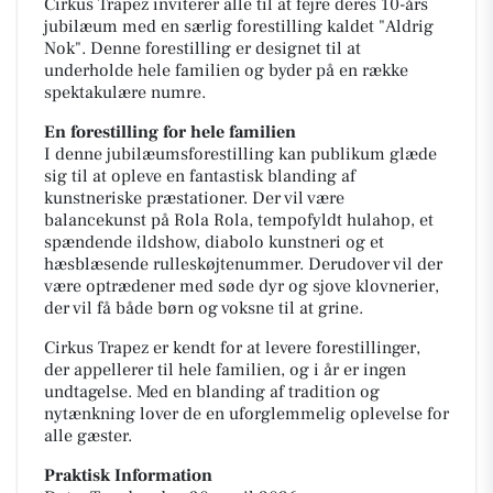
Cirkus Trapez inviterer alle til at fejre deres 10-års
jubilæum med en særlig forestilling kaldet "Aldrig
Nok". Denne forestilling er designet til at
underholde hele familien og byder på en række
spektakulære numre.
En forestilling for hele familien
I denne jubilæumsforestilling kan publikum glæde
sig til at opleve en fantastisk blanding af
kunstneriske præstationer. Der vil være
balancekunst på Rola Rola, tempofyldt hulahop, et
spændende ildshow, diabolo kunstneri og et
hæsblæsende rulleskøjtenummer. Derudover vil der
være optrædener med søde dyr og sjove klovnerier,
der vil få både børn og voksne til at grine.
Cirkus Trapez er kendt for at levere forestillinger,
der appellerer til hele familien, og i år er ingen
undtagelse. Med en blanding af tradition og
nytænkning lover de en uforglemmelig oplevelse for
alle gæster.
Praktisk Information