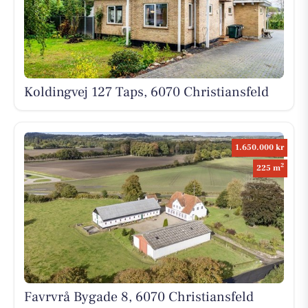
Koldingvej 127 Taps, 6070 Christiansfeld
1.650.000 kr
2
225 m
Favrvrå Bygade 8, 6070 Christiansfeld