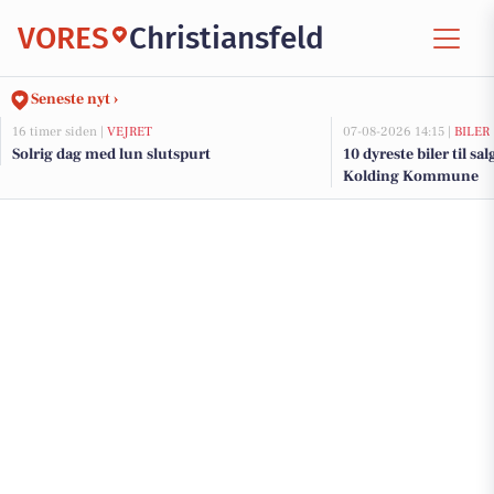
VORES
Christiansfeld
Seneste nyt ›
16 timer siden |
VEJRET
07-08-2026 14:15 |
BILER
Solrig dag med lun slutspurt
10 dyreste biler til sa
Kolding Kommune