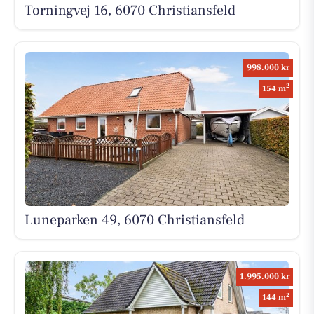
Torningvej 16, 6070 Christiansfeld
998.000 kr
2
154 m
Luneparken 49, 6070 Christiansfeld
1.995.000 kr
2
144 m