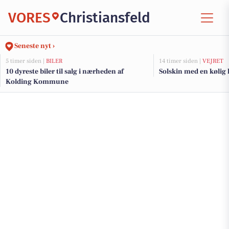
VORES
Christiansfeld
Seneste nyt ›
5 timer siden |
BILER
14 timer siden |
VEJRET
10 dyreste biler til salg i nærheden af
Solskin med en kølig 
Kolding Kommune