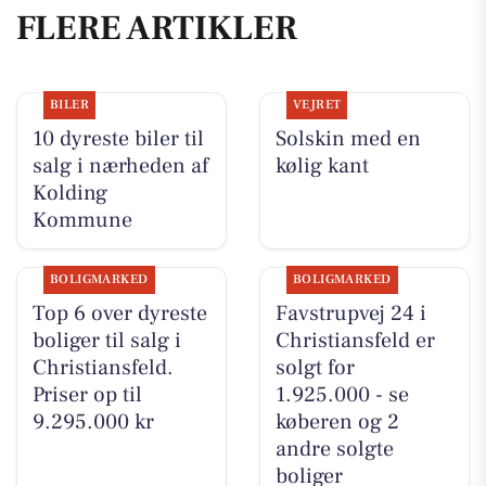
FLERE ARTIKLER
BILER
VEJRET
10 dyreste biler til
Solskin med en
salg i nærheden af
kølig kant
Kolding
Kommune
BOLIGMARKED
BOLIGMARKED
Top 6 over dyreste
Favstrupvej 24 i
boliger til salg i
Christiansfeld er
Christiansfeld.
solgt for
Priser op til
1.925.000 - se
9.295.000 kr
køberen og 2
andre solgte
boliger