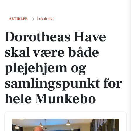
Dorotheas Have skal være både plejehjem og samlingspunkt for hel
ARTIKLER
Lokalt nyt
Dorotheas Have
skal være både
plejehjem og
samlingspunkt for
hele Munkebo