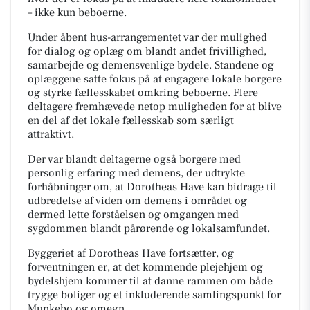
– ikke kun beboerne.
Under åbent hus-arrangementet var der mulighed
for dialog og oplæg om blandt andet frivillighed,
samarbejde og demensvenlige bydele. Standene og
oplæggene satte fokus på at engagere lokale borgere
og styrke fællesskabet omkring beboerne. Flere
deltagere fremhævede netop muligheden for at blive
en del af det lokale fællesskab som særligt
attraktivt.
Der var blandt deltagerne også borgere med
personlig erfaring med demens, der udtrykte
forhåbninger om, at Dorotheas Have kan bidrage til
udbredelse af viden om demens i området og
dermed lette forståelsen og omgangen med
sygdommen blandt pårørende og lokalsamfundet.
Byggeriet af Dorotheas Have fortsætter, og
forventningen er, at det kommende plejehjem og
bydelshjem kommer til at danne rammen om både
trygge boliger og et inkluderende samlingspunkt for
Munkebo og omegn.