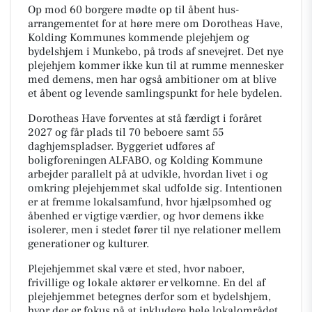
Op mod 60 borgere mødte op til åbent hus-
arrangementet for at høre mere om Dorotheas Have,
Kolding Kommunes kommende plejehjem og
bydelshjem i Munkebo, på trods af snevejret. Det nye
plejehjem kommer ikke kun til at rumme mennesker
med demens, men har også ambitioner om at blive
et åbent og levende samlingspunkt for hele bydelen.
Dorotheas Have forventes at stå færdigt i foråret
2027 og får plads til 70 beboere samt 55
daghjemspladser. Byggeriet udføres af
boligforeningen ALFABO, og Kolding Kommune
arbejder parallelt på at udvikle, hvordan livet i og
omkring plejehjemmet skal udfolde sig. Intentionen
er at fremme lokalsamfund, hvor hjælpsomhed og
åbenhed er vigtige værdier, og hvor demens ikke
isolerer, men i stedet fører til nye relationer mellem
generationer og kulturer.
Plejehjemmet skal være et sted, hvor naboer,
frivillige og lokale aktører er velkomne. En del af
plejehjemmet betegnes derfor som et bydelshjem,
hvor der er fokus på at inkludere hele lokalområdet