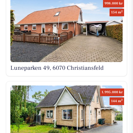
998.000 kr
2
154 m
Luneparken 49, 6070 Christiansfeld
1.995.000 kr
2
144 m