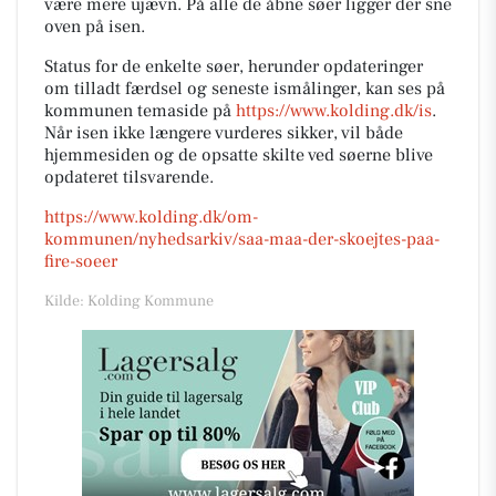
være mere ujævn. På alle de åbne søer ligger der sne
oven på isen.
Status for de enkelte søer, herunder opdateringer
om tilladt færdsel og seneste ismålinger, kan ses på
kommunen temaside på
https://www.kolding.dk/is
.
Når isen ikke længere vurderes sikker, vil både
hjemmesiden og de opsatte skilte ved søerne blive
opdateret tilsvarende.
https://www.kolding.dk/om-
kommunen/nyhedsarkiv/saa-maa-der-skoejtes-paa-
fire-soeer
Kilde: Kolding Kommune