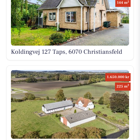
2
144 m
Koldingvej 127 Taps, 6070 Christiansfeld
1.650.000 kr
2
225 m