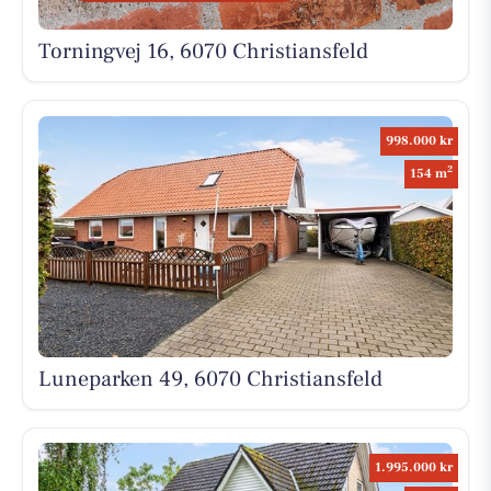
Torningvej 16, 6070 Christiansfeld
998.000 kr
2
154 m
Luneparken 49, 6070 Christiansfeld
1.995.000 kr