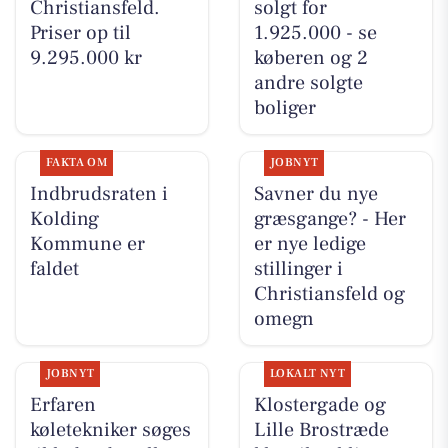
Christiansfeld.
solgt for
Priser op til
1.925.000 - se
9.295.000 kr
køberen og 2
andre solgte
boliger
FAKTA OM
JOBNYT
Indbrudsraten i
Savner du nye
Kolding
græsgange? - Her
Kommune er
er nye ledige
faldet
stillinger i
Christiansfeld og
omegn
JOBNYT
LOKALT NYT
Erfaren
Klostergade og
køletekniker søges
Lille Brostræde