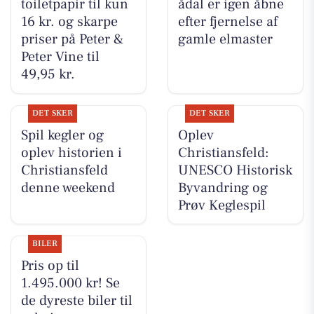
toiletpapir til kun
ådal er igen åbne
16 kr. og skarpe
efter fjernelse af
priser på Peter &
gamle elmaster
Peter Vine til
49,95 kr.
DET SKER
DET SKER
Spil kegler og
Oplev
oplev historien i
Christiansfeld:
Christiansfeld
UNESCO Historisk
denne weekend
Byvandring og
Prøv Keglespil
BILER
Pris op til
1.495.000 kr! Se
de dyreste biler til