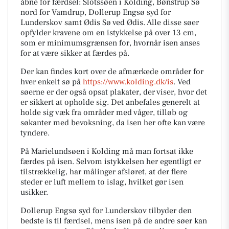
åbne for færdsel: Slotssøen i Kolding, Bønstrup Sø
nord for Vamdrup, Dollerup Engsø syd for
Lunderskov samt Ødis Sø ved Ødis. Alle disse søer
opfylder kravene om en istykkelse på over 13 cm,
som er minimumsgrænsen for, hvornår isen anses
for at være sikker at færdes på.
Der kan findes kort over de afmærkede områder for
hver enkelt sø på
https://www.kolding.dk/is
. Ved
søerne er der også opsat plakater, der viser, hvor det
er sikkert at opholde sig. Det anbefales generelt at
holde sig væk fra områder med våger, tilløb og
søkanter med bevoksning, da isen her ofte kan være
tyndere.
På Marielundsøen i Kolding må man fortsat ikke
færdes på isen. Selvom istykkelsen her egentligt er
tilstrækkelig, har målinger afsløret, at der flere
steder er luft mellem to islag, hvilket gør isen
usikker.
Dollerup Engsø syd for Lunderskov tilbyder den
bedste is til færdsel, mens isen på de andre søer kan