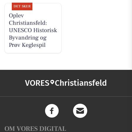
DET SKER
Oplev
Christiansfeld:
UNESCO Historisk
Byvandring og
Prøv Keglespil
VORES
Christiansfeld
OM VORES DIGITAL