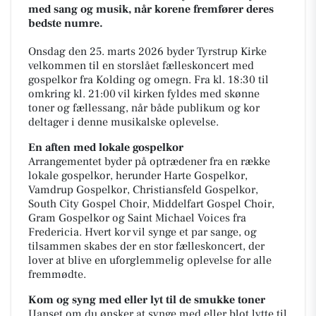
med sang og musik, når korene fremfører deres
bedste numre.
Onsdag den 25. marts 2026 byder Tyrstrup Kirke
velkommen til en storslået fælleskoncert med
gospelkor fra Kolding og omegn. Fra kl. 18:30 til
omkring kl. 21:00 vil kirken fyldes med skønne
toner og fællessang, når både publikum og kor
deltager i denne musikalske oplevelse.
En aften med lokale gospelkor
Arrangementet byder på optrædener fra en række
lokale gospelkor, herunder Harte Gospelkor,
Vamdrup Gospelkor, Christiansfeld Gospelkor,
South City Gospel Choir, Middelfart Gospel Choir,
Gram Gospelkor og Saint Michael Voices fra
Fredericia. Hvert kor vil synge et par sange, og
tilsammen skabes der en stor fælleskoncert, der
lover at blive en uforglemmelig oplevelse for alle
fremmødte.
Kom og syng med eller lyt til de smukke toner
Uanset om du ønsker at synge med eller blot lytte til