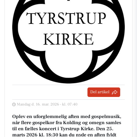
Del artikel
Mandag d. 16. mar. 2026 - kl. 07:40
Oplev en uforglemmelig aften med gospelmusik,
når flere gospelkor fra Kolding og omegn samles
til en fælles koncert i Tyrstrup Kirke. Den 25.
marts 2026 kl. 18:30 kan du nyde en aften fyldt