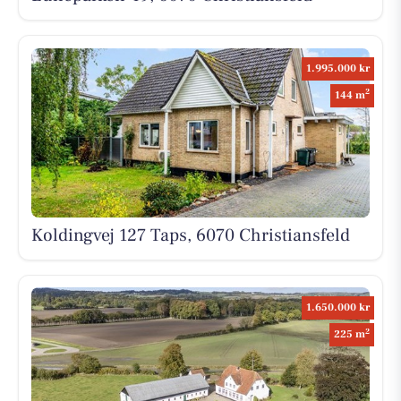
1.995.000 kr
2
144 m
Koldingvej 127 Taps, 6070 Christiansfeld
1.650.000 kr
2
225 m