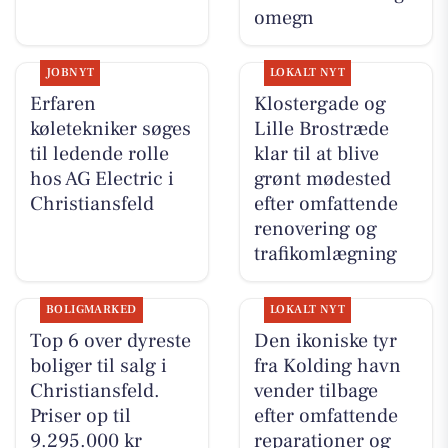
omegn
JOBNYT
LOKALT NYT
Erfaren
Klostergade og
køletekniker søges
Lille Brostræde
til ledende rolle
klar til at blive
hos AG Electric i
grønt mødested
Christiansfeld
efter omfattende
renovering og
trafikomlægning
BOLIGMARKED
LOKALT NYT
Top 6 over dyreste
Den ikoniske tyr
boliger til salg i
fra Kolding havn
Christiansfeld.
vender tilbage
Priser op til
efter omfattende
9.295.000 kr
reparationer og