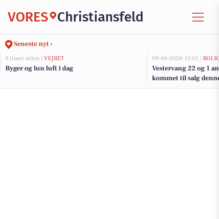
VORES
Christiansfeld
Seneste nyt ›
8 timer siden |
VEJRET
09-08-2026 13:01 |
BOLI
Byger og lun luft i dag
Vestervang 22 og 1 an
kommet til salg denne 
se boligerne her.