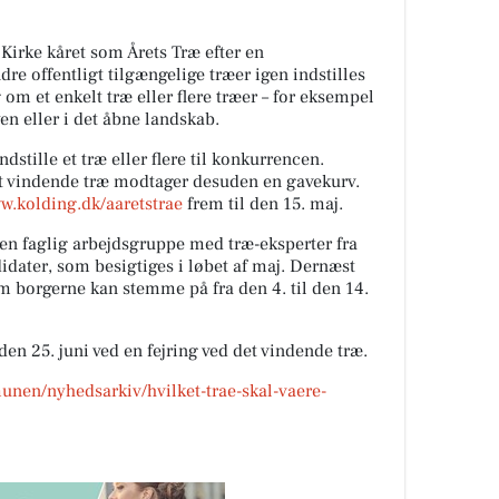
 Kirke kåret som Årets Træ efter en
dre offentligt tilgængelige træer igen indstilles
ig om et enkelt træ eller flere træer – for eksempel
yen eller i det åbne landskab.
dstille et træ eller flere til konkurrencen.
t vindende træ modtager desuden en gavekurv.
ww.kolding.dk/aaretstrae
frem til den 15. maj.
r en faglig arbejdsgruppe med træ-eksperter fra
ater, som besigtiges i løbet af maj. Dernæst
om borgerne kan stemme på fra den 4. til den 14.
en 25. juni ved en fejring ved det vindende træ.
nen/nyhedsarkiv/hvilket-trae-skal-vaere-