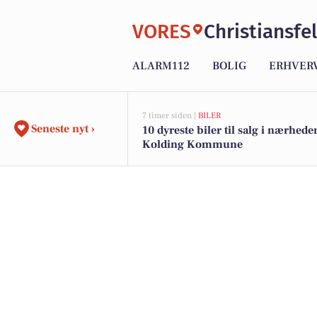
VORES
Christiansfe
ALARM112
BOLIG
ERHVER
7 timer siden |
BILER
Seneste nyt ›
10 dyreste biler til salg i nærhede
Kolding Kommune