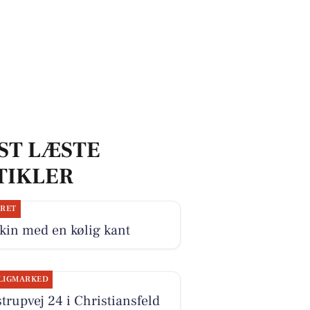
ST LÆSTE
TIKLER
JRET
kin med en kølig kant
LIGMARKED
trupvej 24 i Christiansfeld