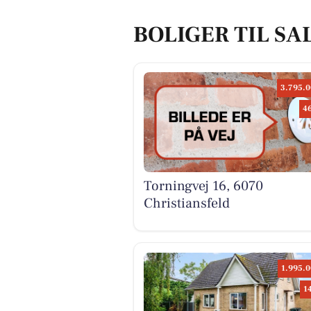
BOLIGER TIL SA
3.795.0
4
Torningvej 16, 6070
Christiansfeld
1.995.0
1