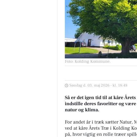
Foto: Kolding Kommune
.
Søndag d. 03. maj 2026 - kl. 18:48
Så er det igen tid til at kåre År
indstille deres favoritter og væ
natur og klima.
For andet år i træk sætter Natur,
ved at kåre Årets Træ i Kolding
på, hvor vigtig en rolle træer spil