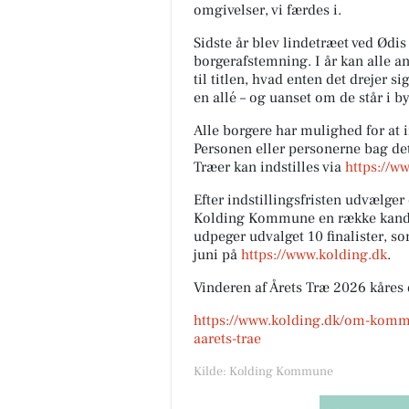
omgivelser, vi færdes i.
Sidste år blev lindetræet ved Ødis
borgerafstemning. I år kan alle an
til titlen, hvad enten det drejer s
en allé – og uanset om de står i b
Alle borgere har mulighed for at in
Personen eller personerne bag de
Træer kan indstilles via
https://w
Efter indstillingsfristen udvælge
Kolding Kommune en række kandid
udpeger udvalget 10 finalister, s
juni på
https://www.kolding.dk
.
Vinderen af Årets Træ 2026 kåres d
https://www.kolding.dk/om-kommu
aarets-trae
Kilde: Kolding Kommune