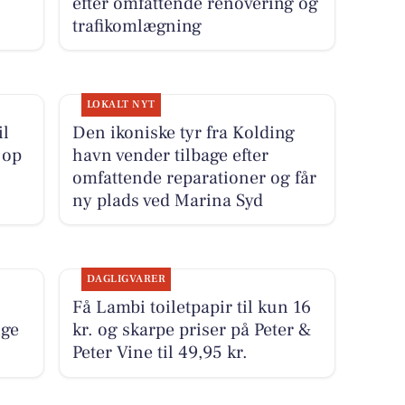
efter omfattende renovering og
trafikomlægning
LOKALT NYT
il
Den ikoniske tyr fra Kolding
 op
havn vender tilbage efter
omfattende reparationer og får
ny plads ved Marina Syd
DAGLIGVARER
Få Lambi toiletpapir til kun 16
ige
kr. og skarpe priser på Peter &
Peter Vine til 49,95 kr.