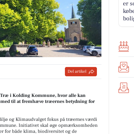
er s
købe
boli
Del artikel
ets Træ i Kolding Kommune, hvor alle kan
re med til at fremhæve træernes betydning for
 Miljø og Klimaudvalget fokus på træernes værdi
 Kommune. Initiativet skal øge opmærksomheden
ler for både klima, biodiversitet og de