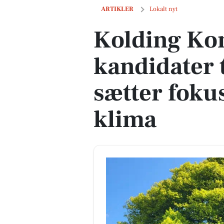
Kolding Kommune søger kandidater til 
ARTIKLER
Lokalt nyt
Kolding Ko
kandidater t
sætter foku
klima