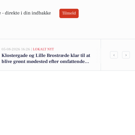
 -
direkte i din indbakke
Tilmeld
05-08-2026 16:26 |
LOKALT NYT
05-08-2026 13:01
‹
›
Klostergade og Lille Brostræde klar til at
Top 6 over dy
blive grønt mødested efter omfattende
Christiansfel
renovering og trafikomlægning