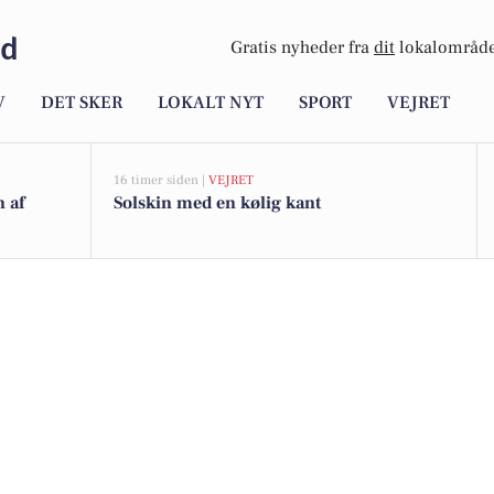
ld
Gratis nyheder fra
dit
lokalområde
V
DET SKER
LOKALT NYT
SPORT
VEJRET
16 timer siden |
VEJRET
n af
Solskin med en kølig kant