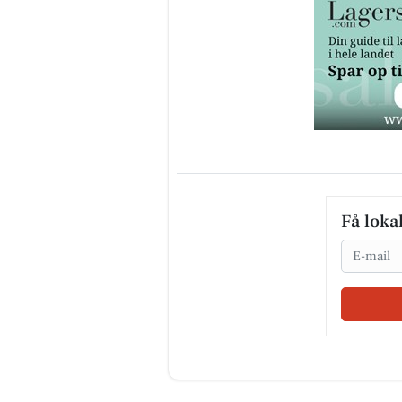
Få loka
Email