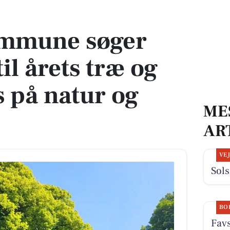
årets træ og sætter fokus på natur og klima
mmune søger
il årets træ og
s på natur og
ME
AR
VE
Sols
BO
Favs