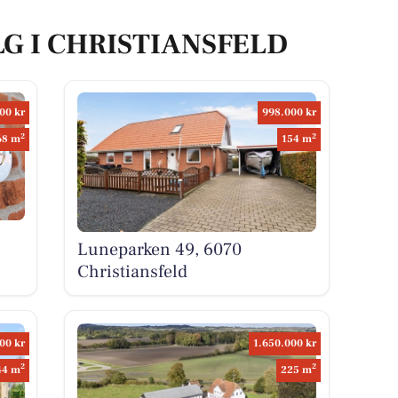
LG I CHRISTIANSFELD
00 kr
998.000 kr
2
2
68 m
154 m
Luneparken 49, 6070
Christiansfeld
00 kr
1.650.000 kr
2
2
44 m
225 m