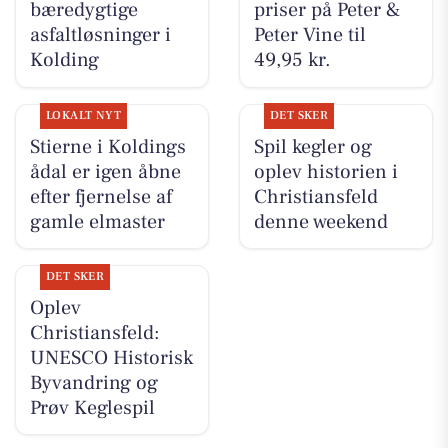
bæredygtige
priser på Peter &
asfaltløsninger i
Peter Vine til
Kolding
49,95 kr.
LOKALT NYT
DET SKER
Stierne i Koldings
Spil kegler og
ådal er igen åbne
oplev historien i
efter fjernelse af
Christiansfeld
gamle elmaster
denne weekend
DET SKER
Oplev
Christiansfeld:
UNESCO Historisk
Byvandring og
Prøv Keglespil