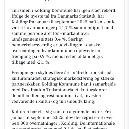
Turismen i Kolding Kommune har igen slået rekord.
Ifølge de nyeste tal fra Danmarks Statistik, har
Kolding fra januar til september 2025 haft en samlet
vækst i overnatninger på 1,7 % sammenlignet med
samme periode året før – markant over
landsgennemsnittets 0,4 %. Særligt
bemærkelsesværdig er udviklingen i danske
overnatninger, hvor kommunen oplevede en
fremgang på 0,9 %, mens resten af landet gik
tilbage med -2,1 %.
Fremgangen skyldes flere års målrettet indsats på
kulturområdet, strategisk markedsføring og stærke
partnerskaber. Kolding Kommune har, i samarbejde
med Destination Trekantområdet, kulturaktører,
detailhandlen og restaurationslivet, investeret
vedvarende i kultur- og turismeudvikling.
Kulturen har vist sig som en afgørende faktor. Fra
januar til september 2025 blev der registreret over
640.000 overnatninger i Kolding. De internationale
overnatningstal steg med 2,6 %, hvilket bringer