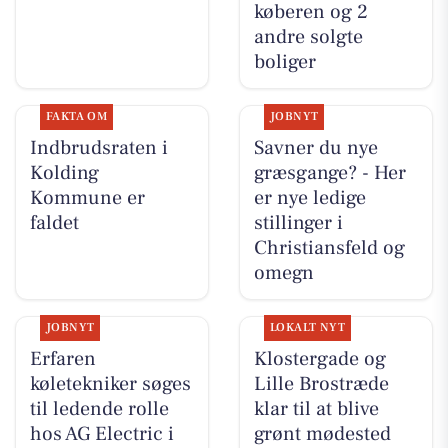
køberen og 2
andre solgte
boliger
FAKTA OM
JOBNYT
Indbrudsraten i
Savner du nye
Kolding
græsgange? - Her
Kommune er
er nye ledige
faldet
stillinger i
Christiansfeld og
omegn
JOBNYT
LOKALT NYT
Erfaren
Klostergade og
køletekniker søges
Lille Brostræde
til ledende rolle
klar til at blive
hos AG Electric i
grønt mødested