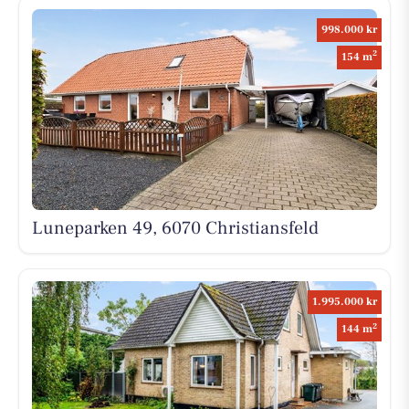
998.000 kr
2
154 m
Luneparken 49, 6070 Christiansfeld
1.995.000 kr
2
144 m