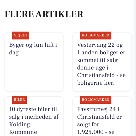
FLERE ARTIKLER
VEJRET
BOLIGMARKED
Byger og lun luft i
Vestervang 22 og
dag
1 anden boliger er
kommet til salg
denne uge i
Christiansfeld - se
boligerne her.
BILER
BOLIGMARKED
10 dyreste biler til
Favstrupvej 24 i
salg i nærheden af
Christiansfeld er
Kolding
solgt for
Kommune
1.925.000 - se