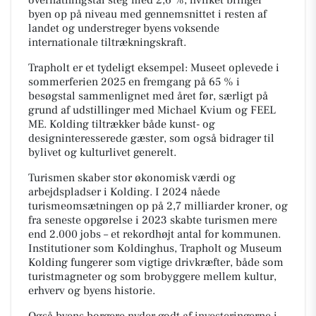
byen op på niveau med gennemsnittet i resten af
landet og understreger byens voksende
internationale tiltrækningskraft.
Trapholt er et tydeligt eksempel: Museet oplevede i
sommerferien 2025 en fremgang på 65 % i
besøgstal sammenlignet med året før, særligt på
grund af udstillinger med Michael Kvium og FEEL
ME. Kolding tiltrækker både kunst- og
designinteresserede gæster, som også bidrager til
bylivet og kulturlivet generelt.
Turismen skaber stor økonomisk værdi og
arbejdspladser i Kolding. I 2024 nåede
turismeomsætningen op på 2,7 milliarder kroner, og
fra seneste opgørelse i 2023 skabte turismen mere
end 2.000 jobs – et rekordhøjt antal for kommunen.
Institutioner som Koldinghus, Trapholt og Museum
Kolding fungerer som vigtige drivkræfter, både som
turistmagneter og som brobyggere mellem kultur,
erhverv og byens historie.
Også byens borgere nyder godt af investeringerne i