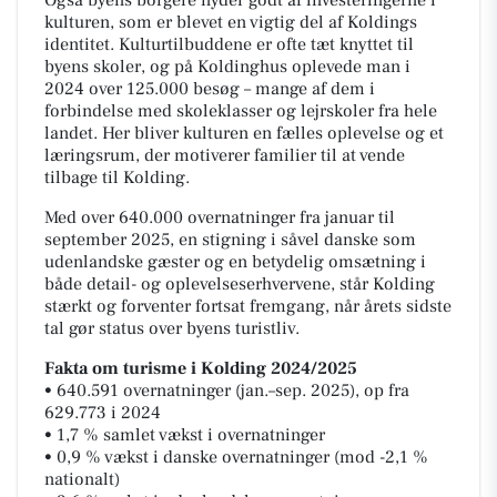
kulturen, som er blevet en vigtig del af Koldings
identitet. Kulturtilbuddene er ofte tæt knyttet til
byens skoler, og på Koldinghus oplevede man i
2024 over 125.000 besøg – mange af dem i
forbindelse med skoleklasser og lejrskoler fra hele
landet. Her bliver kulturen en fælles oplevelse og et
læringsrum, der motiverer familier til at vende
tilbage til Kolding.
Med over 640.000 overnatninger fra januar til
september 2025, en stigning i såvel danske som
udenlandske gæster og en betydelig omsætning i
både detail- og oplevelseserhvervene, står Kolding
stærkt og forventer fortsat fremgang, når årets sidste
tal gør status over byens turistliv.
Fakta om turisme i Kolding 2024/2025
• 640.591 overnatninger (jan.–sep. 2025), op fra
629.773 i 2024
• 1,7 % samlet vækst i overnatninger
• 0,9 % vækst i danske overnatninger (mod -2,1 %
nationalt)