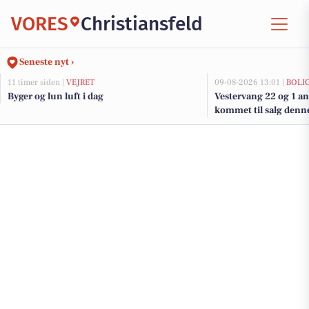
VORES
Christiansfeld
Seneste nyt ›
11 timer siden |
VEJRET
09-08-2026 13:01 |
BOLI
Byger og lun luft i dag
Vestervang 22 og 1 an
kommet til salg denne 
se boligerne her.