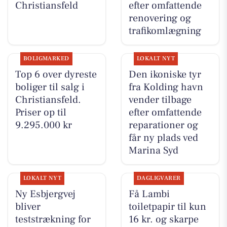
Christiansfeld
efter omfattende
renovering og
trafikomlægning
BOLIGMARKED
LOKALT NYT
Top 6 over dyreste
Den ikoniske tyr
boliger til salg i
fra Kolding havn
Christiansfeld.
vender tilbage
Priser op til
efter omfattende
9.295.000 kr
reparationer og
får ny plads ved
Marina Syd
LOKALT NYT
DAGLIGVARER
Ny Esbjergvej
Få Lambi
bliver
toiletpapir til kun
teststrækning for
16 kr. og skarpe