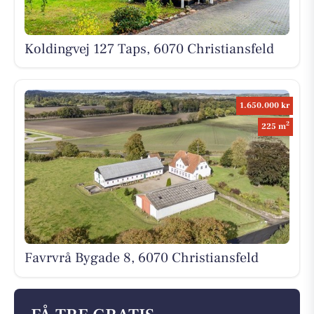
Koldingvej 127 Taps, 6070 Christiansfeld
1.650.000 kr
2
225 m
Favrvrå Bygade 8, 6070 Christiansfeld