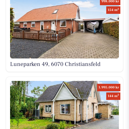
998.000 kr
2
154 m
Luneparken 49, 6070 Christiansfeld
1.995.000 kr
2
144 m