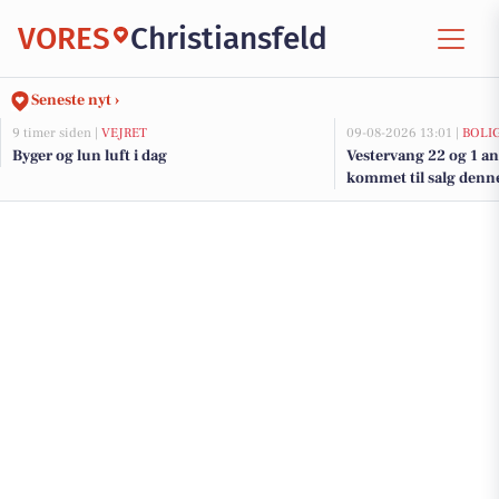
VORES
Christiansfeld
Seneste nyt ›
9 timer siden |
VEJRET
09-08-2026 13:01 |
BOLI
Byger og lun luft i dag
Vestervang 22 og 1 an
kommet til salg denne 
se boligerne her.