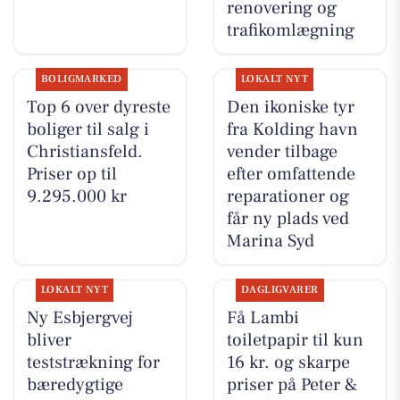
renovering og
trafikomlægning
BOLIGMARKED
LOKALT NYT
Top 6 over dyreste
Den ikoniske tyr
boliger til salg i
fra Kolding havn
Christiansfeld.
vender tilbage
Priser op til
efter omfattende
9.295.000 kr
reparationer og
får ny plads ved
Marina Syd
LOKALT NYT
DAGLIGVARER
Ny Esbjergvej
Få Lambi
bliver
toiletpapir til kun
teststrækning for
16 kr. og skarpe
bæredygtige
priser på Peter &