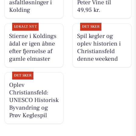
asfaltløsninger i
Peter Vine til
Kolding
49,95 kr.
LOKALT NYT
DET SKER
Stierne i Koldings
Spil kegler og
ådal er igen åbne
oplev historien i
efter fjernelse af
Christiansfeld
gamle elmaster
denne weekend
DET SKER
Oplev
Christiansfeld:
UNESCO Historisk
Byvandring og
Prøv Keglespil