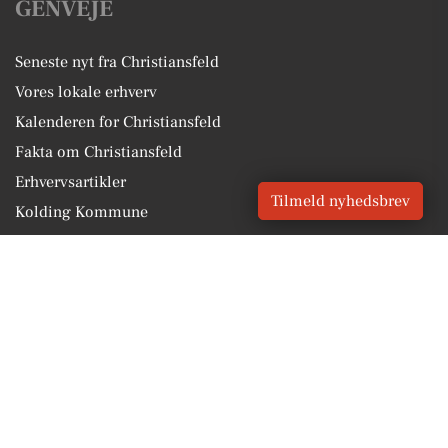
GENVEJE
Seneste nyt fra Christiansfeld
Vores lokale erhverv
Kalenderen for Christiansfeld
Fakta om Christiansfeld
Erhvervsartikler
Tilmeld nyhedsbrev
Kolding Kommune
Få en gratis salgsvurdering
Sponsoreret indhold
Vores Digital © 2026
Kontakt VORES Digital
CVR: 41179082