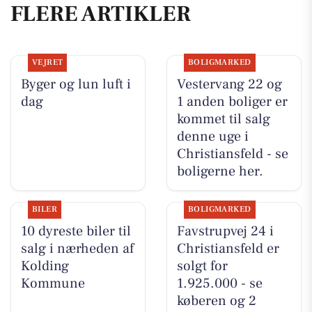
FLERE ARTIKLER
VEJRET
BOLIGMARKED
Byger og lun luft i
Vestervang 22 og
dag
1 anden boliger er
kommet til salg
denne uge i
Christiansfeld - se
boligerne her.
BILER
BOLIGMARKED
10 dyreste biler til
Favstrupvej 24 i
salg i nærheden af
Christiansfeld er
Kolding
solgt for
Kommune
1.925.000 - se
køberen og 2