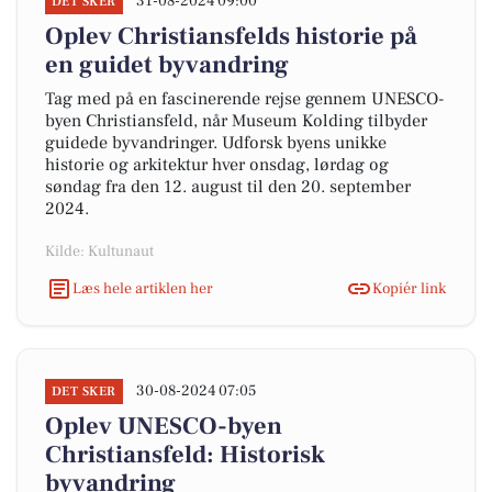
31-08-2024 09:00
DET SKER
Oplev Christiansfelds historie på
en guidet byvandring
Tag med på en fascinerende rejse gennem UNESCO-
byen Christiansfeld, når Museum Kolding tilbyder
guidede byvandringer. Udforsk byens unikke
historie og arkitektur hver onsdag, lørdag og
søndag fra den 12. august til den 20. september
2024.
Kilde: Kultunaut
Læs hele artiklen her
Kopiér link
30-08-2024 07:05
DET SKER
Oplev UNESCO-byen
Christiansfeld: Historisk
byvandring