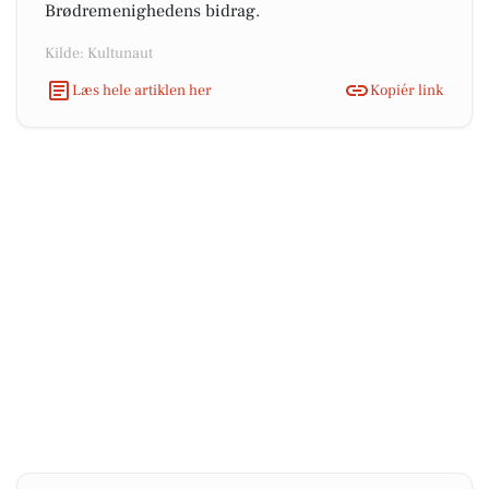
Brødremenighedens bidrag.
Kilde: Kultunaut
Læs hele artiklen her
Kopiér link