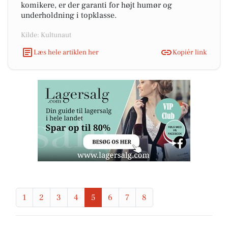
komikere, er der garanti for højt humør og
underholdning i topklasse.
Kilde: Kultunaut
Læs hele artiklen her
Kopiér link
1
2
3
4
5
6
7
8