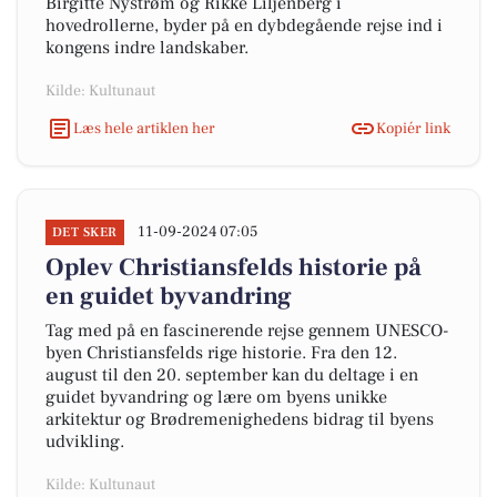
Birgitte Nystrøm og Rikke Liljenberg i
hovedrollerne, byder på en dybdegående rejse ind i
kongens indre landskaber.
Kilde: Kultunaut
Læs hele artiklen her
Kopiér link
11-09-2024 07:05
DET SKER
Oplev Christiansfelds historie på
en guidet byvandring
Tag med på en fascinerende rejse gennem UNESCO-
byen Christiansfelds rige historie. Fra den 12.
august til den 20. september kan du deltage i en
guidet byvandring og lære om byens unikke
arkitektur og Brødremenighedens bidrag til byens
udvikling.
Kilde: Kultunaut