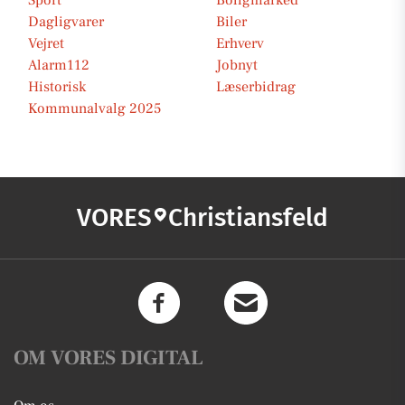
Sport
Boligmarked
Dagligvarer
Biler
Vejret
Erhverv
Alarm112
Jobnyt
Historisk
Læserbidrag
Kommunalvalg 2025
VORES
Christiansfeld
OM VORES DIGITAL