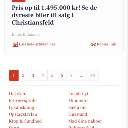
Pris op til 1.495.000 kr! Se de
dyreste biler til salg i
Christiansfeld
Kilde: Bilhandel
Læs hele artiklen her
Kopiér link
1
2
3
4
5
6
7
...
74
Det sker
Lokalt nyt
Erhvervsprofil
Mindeord
Lykønskning
Fakta om
Opslagstavlen
Husstand
Krop & Sundhed
Mød dine naboer