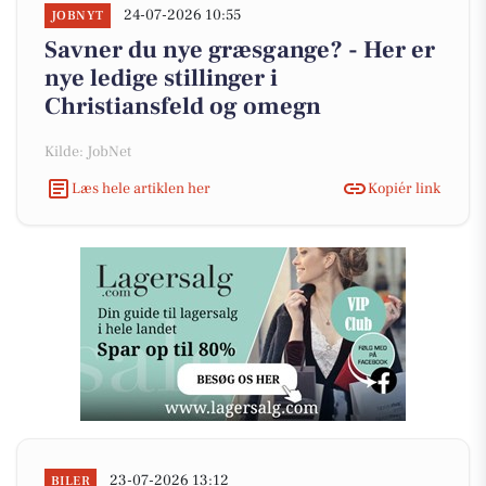
24-07-2026 10:55
JOBNYT
Savner du nye græsgange? - Her er
nye ledige stillinger i
Christiansfeld og omegn
Kilde: JobNet
Læs hele artiklen her
Kopiér link
23-07-2026 13:12
BILER