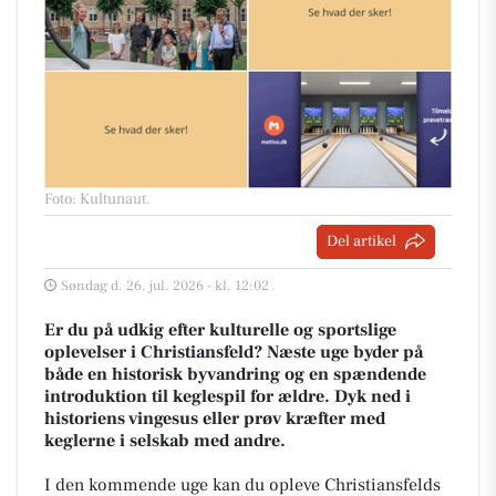
Foto: Kultunaut
.
Del artikel
Søndag d. 26. jul. 2026 - kl. 12:02
Er du på udkig efter kulturelle og sportslige
oplevelser i Christiansfeld? Næste uge byder på
både en historisk byvandring og en spændende
introduktion til keglespil for ældre. Dyk ned i
historiens vingesus eller prøv kræfter med
keglerne i selskab med andre.
I den kommende uge kan du opleve Christiansfelds