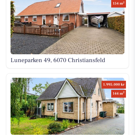
2
154 m
Luneparken 49, 6070 Christiansfeld
1.995.000 kr
2
144 m