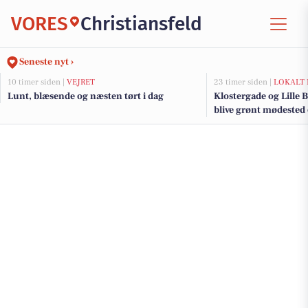
VORES
Christiansfeld
Seneste nyt ›
10 timer siden |
VEJRET
23 timer siden |
LOKALT 
Lunt, blæsende og næsten tørt i dag
Klostergade og Lille B
blive grønt mødested
renovering og trafi