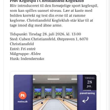
Prøv Keglespil i Christiansfeld Kegleklub
Bliv introduceret til den fornøjelige sport keglespil,
som kan spilles uanset niveau. Lær at kaste med
bolden korrekt og test din evne til at ramme
keglerne. Christiansfeld Kegleklub står klar til at
tage imod dig med åbne arme.
Tidspunkt: Tirsdag 28. juli 2026, kl. 13:00
Sted: Cuben Christiansfeld, Østprøven 1, 6070
Christiansfeld
Entré: Fri entré
Målgruppe: Ældre
Husk: Indendørssko
TIRSDAG
28
JUL.