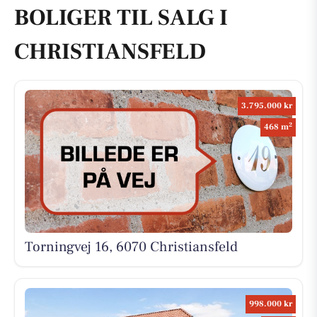
BOLIGER TIL SALG I
CHRISTIANSFELD
3.795.000 kr
2
468 m
Torningvej 16, 6070 Christiansfeld
998.000 kr