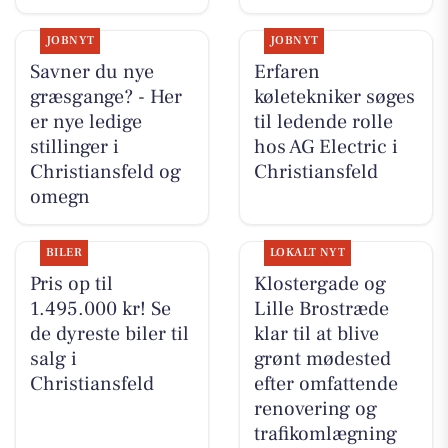
JOBNYT
JOBNYT
Savner du nye
Erfaren
græsgange? - Her
køletekniker søges
er nye ledige
til ledende rolle
stillinger i
hos AG Electric i
Christiansfeld og
Christiansfeld
omegn
BILER
LOKALT NYT
Pris op til
Klostergade og
1.495.000 kr! Se
Lille Brostræde
de dyreste biler til
klar til at blive
salg i
grønt mødested
Christiansfeld
efter omfattende
renovering og
trafikomlægning