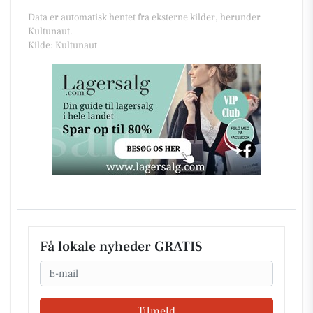
Data er automatisk hentet fra eksterne kilder, herunder
Kultunaut.
Kilde: Kultunaut
Få lokale nyheder GRATIS
Email
Tilmeld