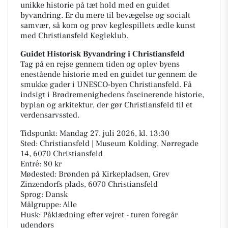
unikke historie på tæt hold med en guidet
byvandring. Er du mere til bevægelse og socialt
samvær, så kom og prøv keglespillets ædle kunst
med Christiansfeld Kegleklub.
Guidet Historisk Byvandring i Christiansfeld
Tag på en rejse gennem tiden og oplev byens
enestående historie med en guidet tur gennem de
smukke gader i UNESCO-byen Christiansfeld. Få
indsigt i Brødremenighedens fascinerende historie,
byplan og arkitektur, der gør Christiansfeld til et
verdensarvssted.
Tidspunkt: Mandag 27. juli 2026, kl. 13:30
Sted: Christiansfeld | Museum Kolding, Nørregade
14, 6070 Christiansfeld
Entré: 80 kr
Mødested: Brønden på Kirkepladsen, Grev
Zinzendorfs plads, 6070 Christiansfeld
Sprog: Dansk
Målgruppe: Alle
Husk: Påklædning efter vejret - turen foregår
udendørs