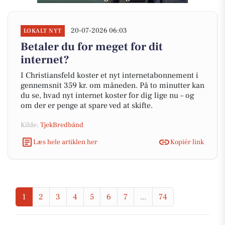
20-07-2026 06:03
LOKALT NYT
Betaler du for meget for dit
internet?
I Christiansfeld koster et nyt internetabonnement i
gennemsnit 359 kr. om måneden. På to minutter kan
du se, hvad nyt internet koster for dig lige nu – og
om der er penge at spare ved at skifte.
Kilde:
TjekBredbånd
Læs hele artiklen her
Kopiér link
1
2
3
4
5
6
7
...
74