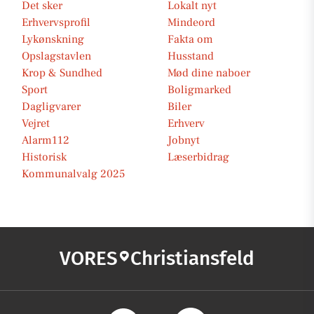
Det sker
Lokalt nyt
Erhvervsprofil
Mindeord
Lykønskning
Fakta om
Opslagstavlen
Husstand
Krop & Sundhed
Mød dine naboer
Sport
Boligmarked
Dagligvarer
Biler
Vejret
Erhverv
Alarm112
Jobnyt
Historisk
Læserbidrag
Kommunalvalg 2025
VORES
Christiansfeld