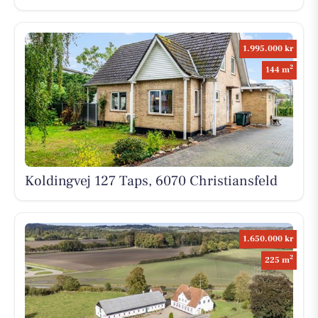
1.995.000 kr
2
144 m
Koldingvej 127 Taps, 6070 Christiansfeld
1.650.000 kr
2
225 m