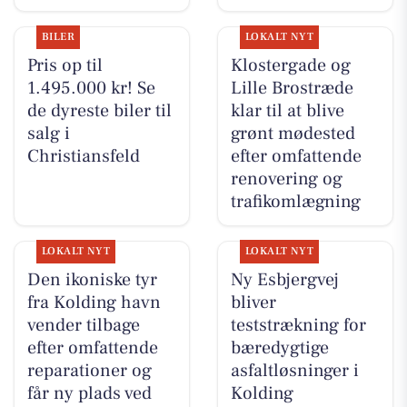
BILER
LOKALT NYT
Pris op til
Klostergade og
1.495.000 kr! Se
Lille Brostræde
de dyreste biler til
klar til at blive
salg i
grønt mødested
Christiansfeld
efter omfattende
renovering og
trafikomlægning
LOKALT NYT
LOKALT NYT
Den ikoniske tyr
Ny Esbjergvej
fra Kolding havn
bliver
vender tilbage
teststrækning for
efter omfattende
bæredygtige
reparationer og
asfaltløsninger i
får ny plads ved
Kolding