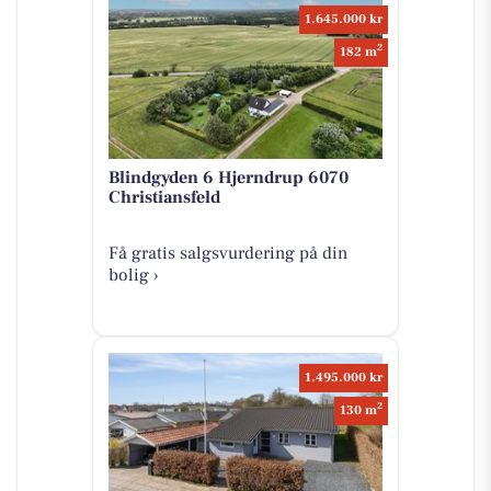
1.645.000 kr
2
182 m
Blindgyden 6 Hjerndrup 6070
Christiansfeld
Få gratis salgsvurdering på din
bolig ›
1.495.000 kr
2
130 m