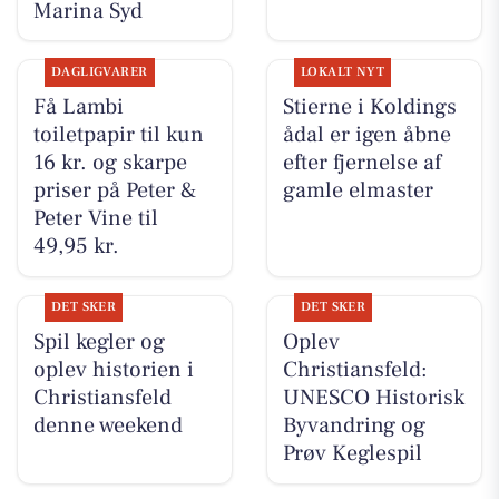
Marina Syd
DAGLIGVARER
LOKALT NYT
Få Lambi
Stierne i Koldings
toiletpapir til kun
ådal er igen åbne
16 kr. og skarpe
efter fjernelse af
priser på Peter &
gamle elmaster
Peter Vine til
49,95 kr.
DET SKER
DET SKER
Spil kegler og
Oplev
oplev historien i
Christiansfeld:
Christiansfeld
UNESCO Historisk
denne weekend
Byvandring og
Prøv Keglespil