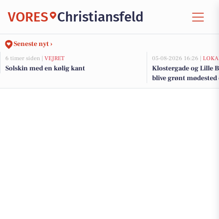
VORES
Christiansfeld
Seneste nyt ›
6 timer siden |
VEJRET
05-08-2026 16:26 |
LOKA
Solskin med en kølig kant
Klostergade og Lille B
blive grønt mødested
renovering og trafi