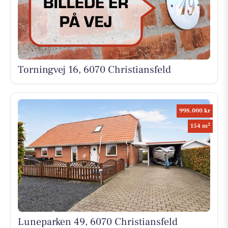
Torningvej 16, 6070 Christiansfeld
998.000 kr
2
154 m
Luneparken 49, 6070 Christiansfeld