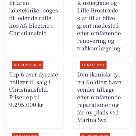
Erfaren
Klostergade og
køletekniker søges
Lille Brostræde
til ledende rolle
klar til at blive
hos AG Electric i
grønt mødested
Christiansfeld
efter omfattende
renovering og
trafikomlægning
BOLIGMARKED
LOKALT NYT
Top 6 over dyreste
Den ikoniske tyr
boliger til salg i
fra Kolding havn
Christiansfeld.
vender tilbage
Priser op til
efter omfattende
9.295.000 kr
reparationer og
får ny plads ved
Marina Syd