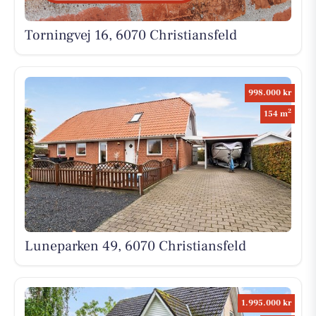
Torningvej 16, 6070 Christiansfeld
998.000 kr
2
154 m
Luneparken 49, 6070 Christiansfeld
1.995.000 kr