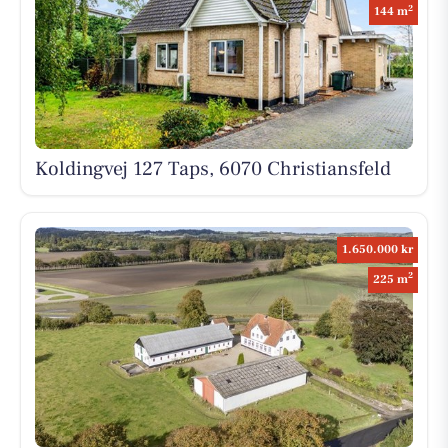
2
144 m
Koldingvej 127 Taps, 6070 Christiansfeld
1.650.000 kr
2
225 m