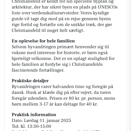
Christiansfeld er kendt for sin specielle byplan og
arkitektur, der har sikret byen en plads på UNESCOs
liste over verdenskulturarvsteder. Vores kyndige
guide vil tage dig med på en rejse gennem byens
rige fortid og fortælle om de unikke træk, der gør
Christiansfeld til noget helt særligt.
En oplevelse for hele familien
Selvom byvandringen primært henvender sig til
voksne med interesse for historie, er børn også
hjerteligt velkomne. Det er en oplagt mulighed for
hele familien at fordybe sig i Christiansfelds
fascinerende fortællinger.
Praktiske detaljer
Byvandringen varer halvanden time og foregår på
dansk. Husk at klæde dig på efter vejret, da turen
foregår udendørs. Prisen er 80 kr. pr. person, mens
børn mellem 3-17 år kan deltage for 40 kr.
Praktisk information
Dato: Lørdag 11. januar 2025
Tid: Kl. 13:30-15:00