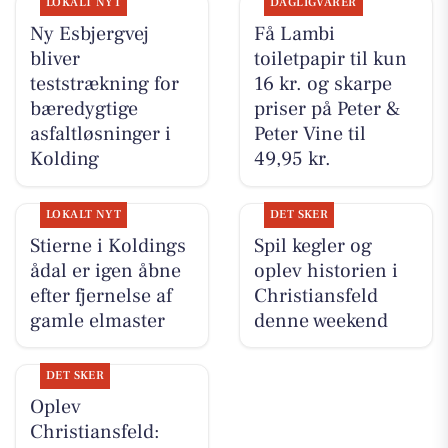
LOKALT NYT
DAGLIGVARER
Ny Esbjergvej
Få Lambi
bliver
toiletpapir til kun
teststrækning for
16 kr. og skarpe
bæredygtige
priser på Peter &
asfaltløsninger i
Peter Vine til
Kolding
49,95 kr.
LOKALT NYT
DET SKER
Stierne i Koldings
Spil kegler og
ådal er igen åbne
oplev historien i
efter fjernelse af
Christiansfeld
gamle elmaster
denne weekend
DET SKER
Oplev
Christiansfeld: