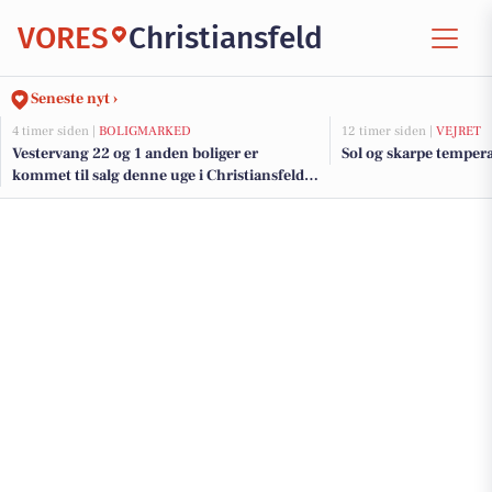
VORES
Christiansfeld
Seneste nyt ›
4 timer siden |
BOLIGMARKED
12 timer siden |
VEJRET
Vestervang 22 og 1 anden boliger er
Sol og skarpe temper
kommet til salg denne uge i Christiansfeld -
se boligerne her.