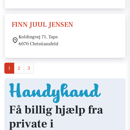
FINN JUUL JENSEN
Koldingvej 71, Taps
6070 Christiansfeld
1
2
3
Få billig hjælp fra
private i