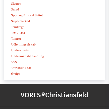
Slagter
Smed
Sport og fritidsaktivitet
Supermarked
Tandlæge
Taxi / Taxa
Tømrer
Udlejningselskab
Undervisning
Undervognsbehandling
VVS
Værtshus / bar
Øvrige
VORES
Christiansfeld