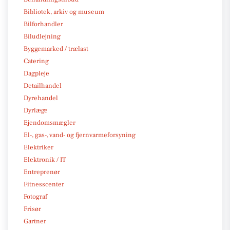
Bibliotek, arkiv og museum
Bilforhandler
Biludlejning
Byggemarked / trælast
Catering
Dagpleje
Detailhandel
Dyrehandel
Dyrlæge
Ejendomsmægler
El-, gas-, vand- og fjernvarmeforsyning
Elektriker
Elektronik / IT
Entreprenør
Fitnesscenter
Fotograf
Frisør
Gartner