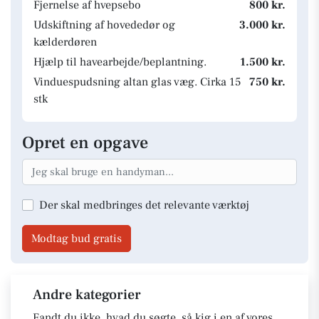
Fjernelse af hvepsebo
800 kr.
Udskiftning af hovededør og
3.000 kr.
kælderdøren
Hjælp til havearbejde/beplantning.
1.500 kr.
Vinduespudsning altan glas væg. Cirka 15
750 kr.
stk
Opret en opgave
Der skal medbringes det relevante værktøj
Modtag bud gratis
Andre kategorier
Fandt du ikke, hvad du søgte, så kig i en af vores