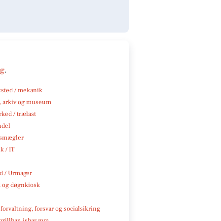
ng
.
sted / mekanik
k, arkiv og museum
ked / trælast
ndel
smægler
k / IT
 / Urmager
 og døgnkiosk
 forvaltning, forsvar og socialsikring
 grillbar, isbar mm.