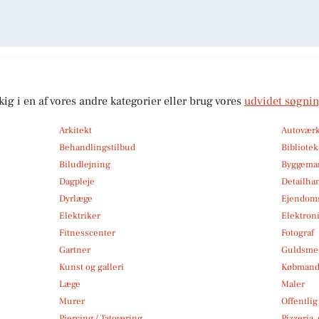
kig i en af vores andre kategorier eller brug vores
udvidet søgni
Arkitekt
Autoværk
Behandlingstilbud
Bibliote
Biludlejning
Byggemar
Dagpleje
Detailha
Dyrlæge
Ejendom
Elektriker
Elektroni
Fitnesscenter
Fotograf
Gartner
Guldsmed
Kunst og galleri
Købmand
Læge
Maler
Murer
Offentlig
Piercing / Tatovering
Pizzeria,