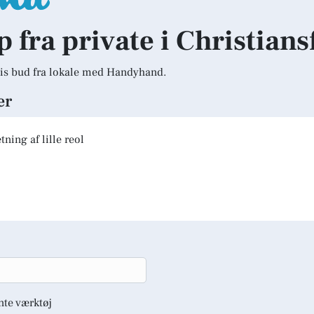
p fra private i Christians
is bud fra lokale med Handyhand.
er
ning af lille reol
nte værktøj