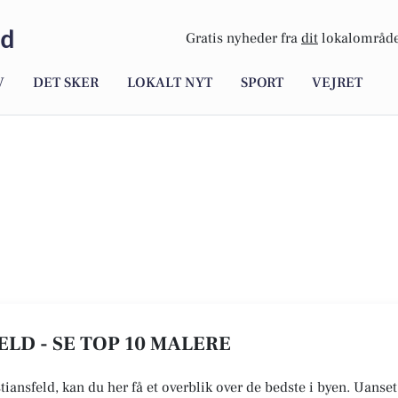
ld
Gratis nyheder fra
dit
lokalområde
V
DET SKER
LOKALT NYT
SPORT
VEJRET
ELD - SE TOP 10 MALERE
tiansfeld, kan du her få et overblik over de bedste i byen. Uanset