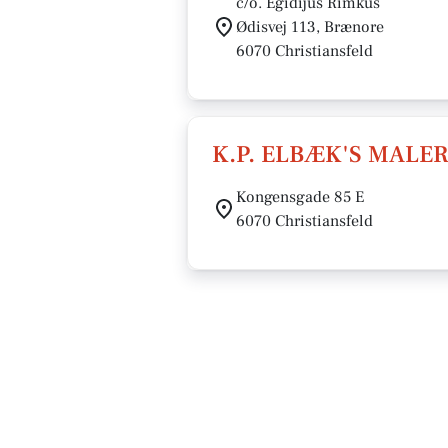
c/o. Egidijus Rimkus
Ødisvej 113, Brænore
6070 Christiansfeld
K.P. ELBÆK'S MALE
Kongensgade 85 E
6070 Christiansfeld