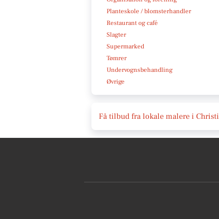
Planteskole / blomsterhandler
Restaurant og café
Slagter
Supermarked
Tømrer
Undervognsbehandling
Øvrige
Få tilbud fra lokale malere i Christ