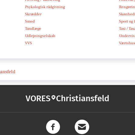
Psykologisk rådgivning
Rengøri
Skrædder
Skønheds
Smed
Sport og f
Tandlæge
Taxi / Tax
Udlejningselskab
Undervis
VVS
Værtshus
iansfeld
VORES
Christiansfeld