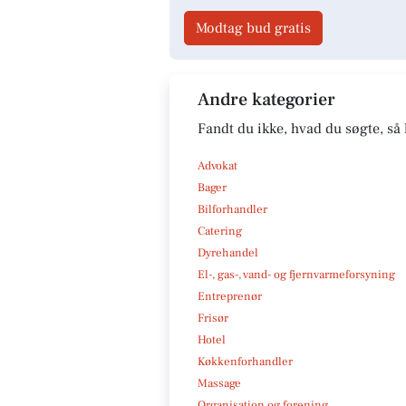
Modtag bud gratis
Andre kategorier
Fandt du ikke, hvad du søgte, så 
Advokat
Bager
Bilforhandler
Catering
Dyrehandel
El-, gas-, vand- og fjernvarmeforsyning
Entreprenør
Frisør
Hotel
Køkkenforhandler
Massage
Organisation og forening