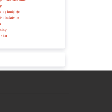
ng
- og hudpleje
ritidsaktivitet
a
ning
 / bar